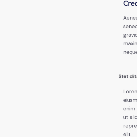
Crea
Aenea
senec
gravid
maxim
neque
Stet cli
Lorem
eiusm
enim 
ut al
repre
elit.