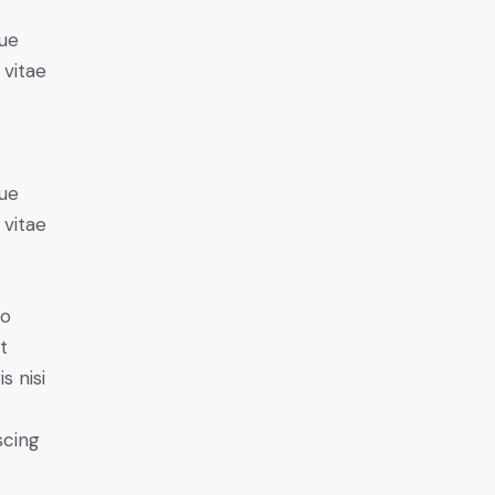
ue
 vitae
ue
 vitae
do
t
s nisi
scing