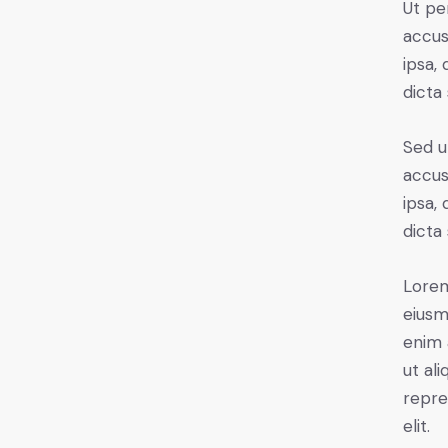
Ut pe
accus
ipsa,
dicta
Sed u
accus
ipsa,
dicta
Lorem
eiusm
enim 
ut al
repre
elit.