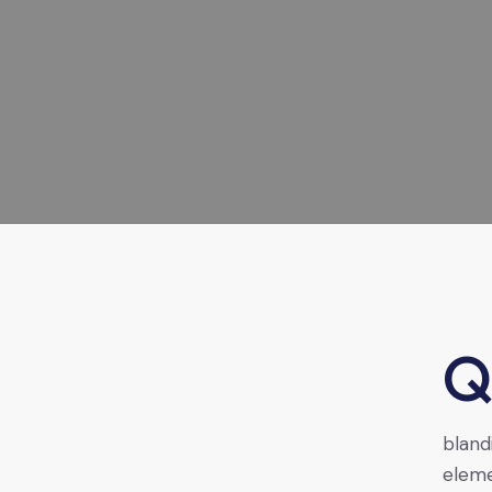
Qroin faucibus nec mauris a sodales, sed elementum 
bland
eleme