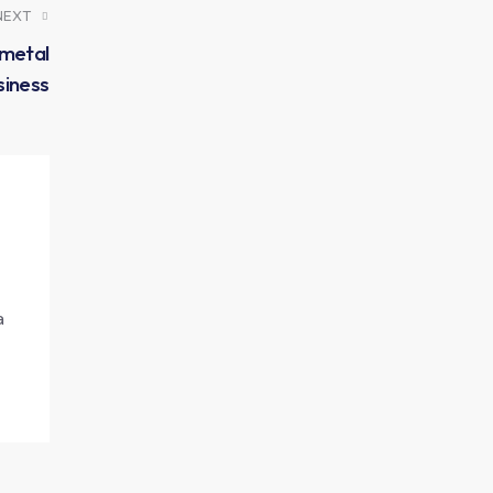
NEXT
 metal
siness
a