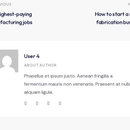
VIOUS
ighest-paying
How to start a
acturing jobs
fabrication bu
User 4
ABOUT AUTHOR
Phasellus et ipsum justo. Aenean fringilla a
fermentum mauris non venenatis. Praesent at null
aliquam ligula.