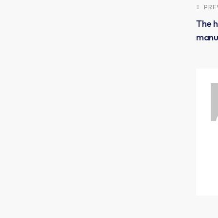
PRE
The h
manuf