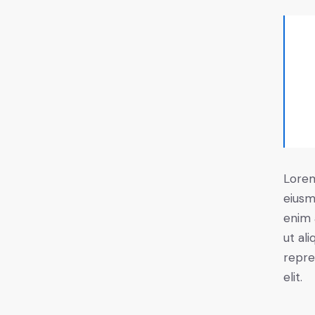
Lorem
eiusm
enim 
ut al
repre
elit.