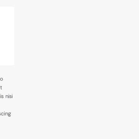
do
t
s nisi
scing