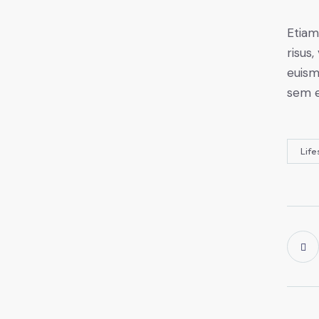
Etiam
risus
euism
sem e
Life