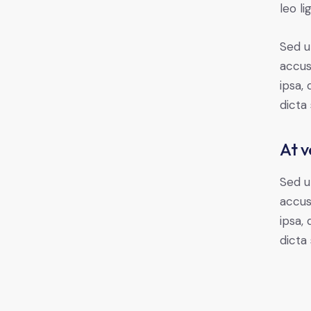
leo li
Sed u
accus
ipsa,
dicta
At v
Sed u
accus
ipsa,
dicta 