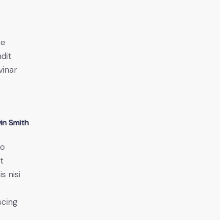
e
ce
ndit
vinar
in Smith
do
t
s nisi
scing