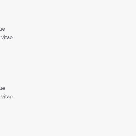
ue
 vitae
ue
 vitae