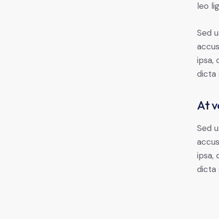
leo li
Sed u
accus
ipsa,
dicta
At v
Sed u
accus
ipsa,
dicta 