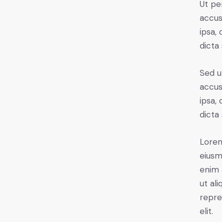
Ut pe
accus
ipsa,
dicta
Sed u
accus
ipsa,
dicta
Lorem
eiusm
enim 
ut al
repre
elit.