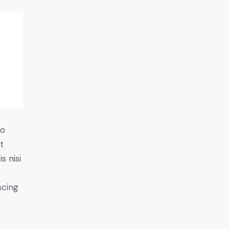
do
t
s nisi
scing