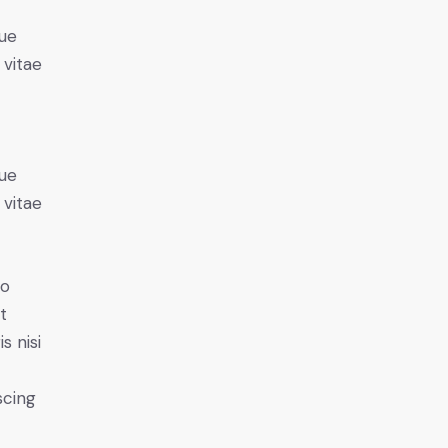
ue
 vitae
ue
 vitae
do
t
s nisi
scing