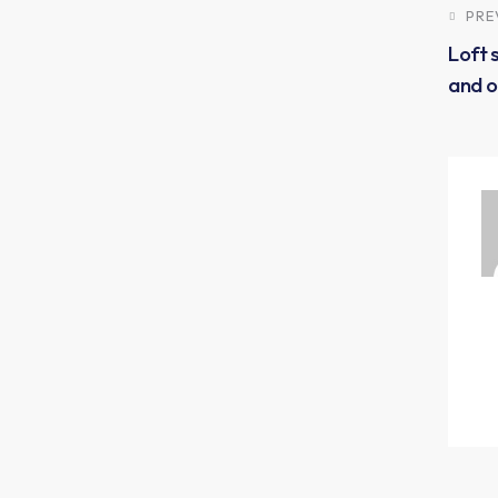
PRE
Loft 
and o