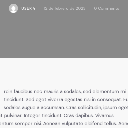
USER 4
12 de febrero de 2023
0
Comments
mi
tincidunt. Sed eget viverra egestas nisi in consequat. F
sodales augue a accumsan. Cras sollicitudin, ipsum ege
it pulvinar. Integer tincidunt. Cras dapibus. Vivamus
ntum semper nisi. Aenean vulputate eleifend tellus. Ae