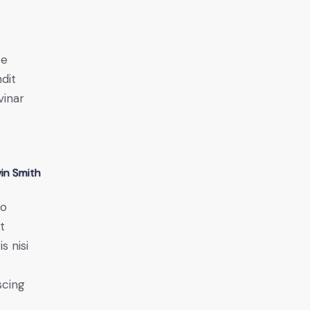
e
ce
ndit
vinar
in Smith
do
t
s nisi
scing