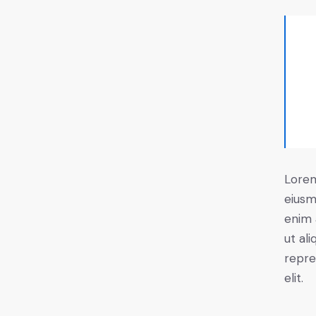
Lorem
eiusm
enim 
ut al
repre
elit.