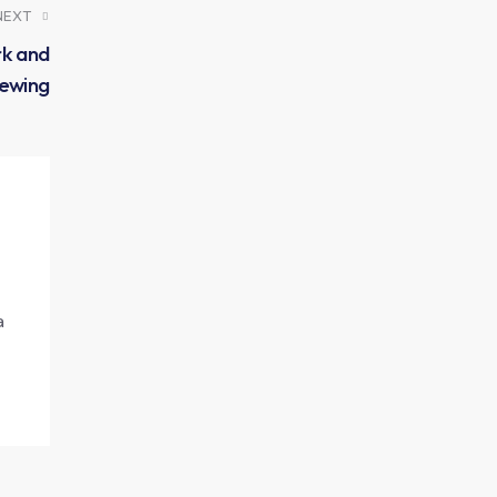
NEXT
rk and
ewing
a