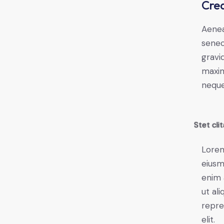
Crea
Aenea
senec
gravid
maxim
neque
Stet cli
Lorem
eiusm
enim 
ut al
repre
elit.