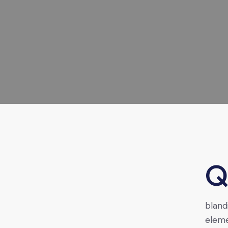
Qroin faucibus nec mauris a sodales, sed elementum 
bland
eleme