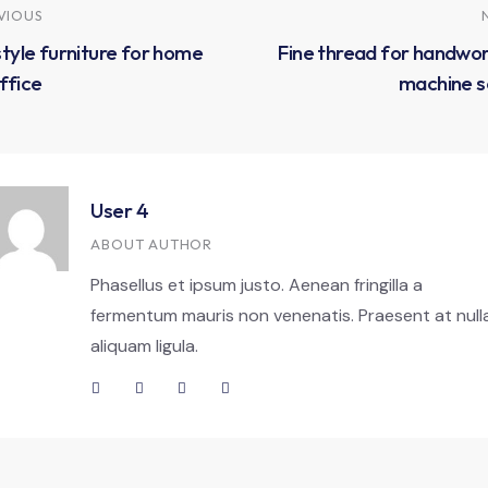
VIOUS
style furniture for home
Fine thread for handwo
ffice
machine s
User 4
ABOUT AUTHOR
Phasellus et ipsum justo. Aenean fringilla a
fermentum mauris non venenatis. Praesent at null
aliquam ligula.