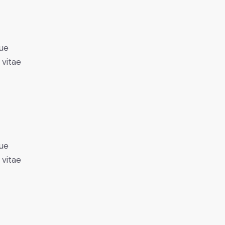
ue
 vitae
ue
 vitae