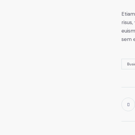
Etiam
risus
euism
sem e
Busi